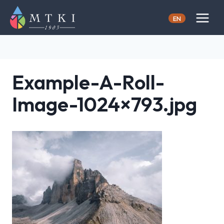
Skip
to
EN
content
Example-A-Roll-
Image-1024×793.jpg