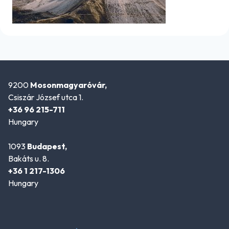
9200
Mosonmagyaróvár,
Csiszár József utca 1.
+36 96 215-711
Hungary
1093
Budapest,
Bakáts u. 8.
+36 1 217-1306
Hungary