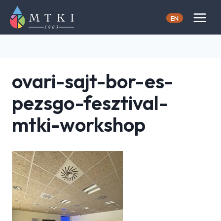
Skip
to
EN
content
ovari-sajt-bor-es-
pezsgo-fesztival-
mtki-workshop