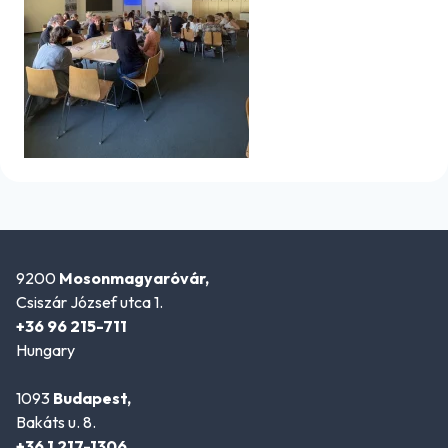
9200
Mosonmagyaróvár,
Csiszár József utca 1.
+36 96 215-711
Hungary
1093
Budapest,
Bakáts u. 8.
+36 1 217-1306