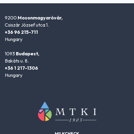
9200
Mosonmagyaróvár,
Csiszár József utca 1.
+36 96 215-711
Hungary
1093
Budapest,
Bakáts u. 8.
+36 1 217-1306
Hungary
MILKCHECK