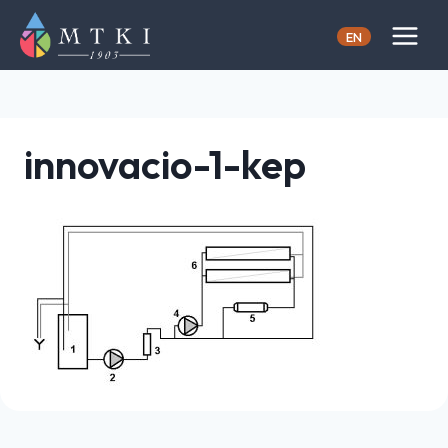
Skip
to
EN
content
innovacio-1-kep