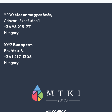
9200
Mosonmagyaróvár,
Csiszár József utca 1.
+36 96 215-711
Hungary
1093
Budapest,
Bakáts u. 8.
+36 1 217-1306
Hungary
MILKCHECK