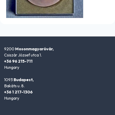
9200
Mosonmagyaróvár,
Csiszár József utca 1.
+36 96 215-711
Hungary
1093
Budapest,
Bakáts u. 8.
+36 1 217-1306
Hungary