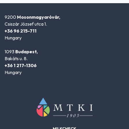
9200
Mosonmagyaróvár,
Csiszár József utca 1.
+36 96 215-711
Hungary
1093
Budapest,
Bakáts u. 8.
+36 1 217-1306
Hungary
MILKCHECK