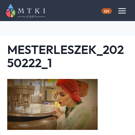
Skip
to
EN
content
MESTERLESZEK_202
50222_1