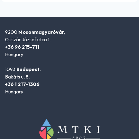
9200
Mosonmagyaróvár,
Csiszár József utca 1.
+36 96 215-711
Hungary
1093
Budapest,
Bakáts u. 8.
+36 1 217-1306
Hungary