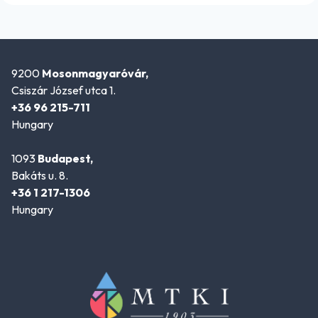
9200
Mosonmagyaróvár,
Csiszár József utca 1.
+36 96 215-711
Hungary
1093
Budapest,
Bakáts u. 8.
+36 1 217-1306
Hungary