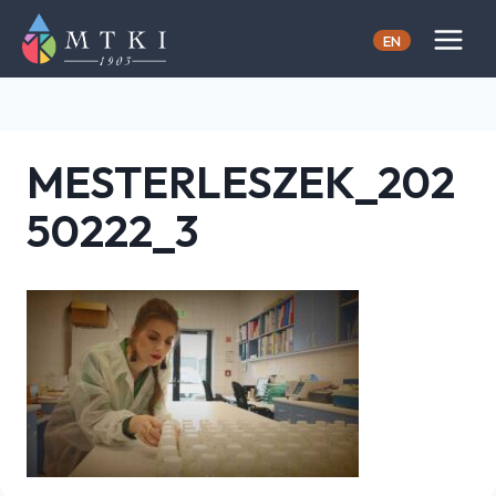
Skip
to
EN
content
MESTERLESZEK_202
50222_3