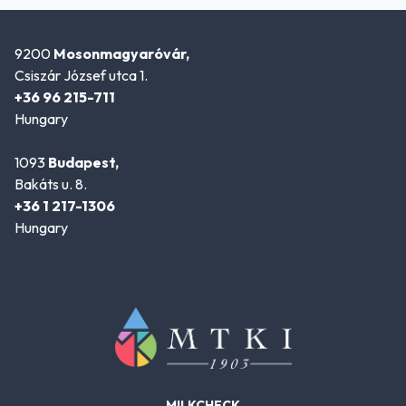
9200
Mosonmagyaróvár,
Csiszár József utca 1.
+36 96 215-711
Hungary
1093
Budapest,
Bakáts u. 8.
+36 1 217-1306
Hungary
MILKCHECK