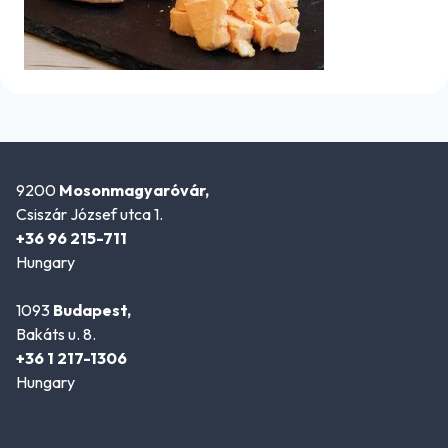
9200
Mosonmagyaróvár,
Csiszár József utca 1.
+36 96 215-711
Hungary
1093
Budapest,
Bakáts u. 8.
+36 1 217-1306
Hungary