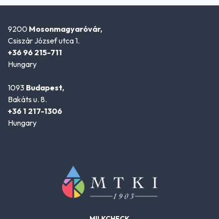
9200
Mosonmagyaróvár,
Csiszár József utca 1.
+36 96 215-711
Hungary
1093
Budapest,
Bakáts u. 8.
+36 1 217-1306
Hungary
MILKCHECK