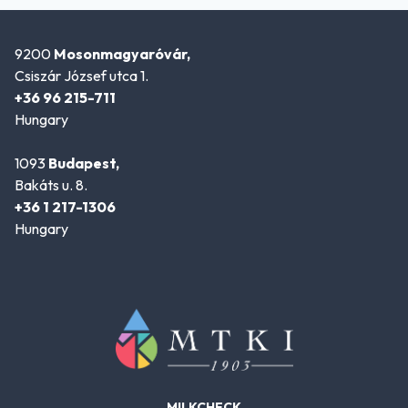
9200
Mosonmagyaróvár,
Csiszár József utca 1.
+36 96 215-711
Hungary
1093
Budapest,
Bakáts u. 8.
+36 1 217-1306
Hungary
MILKCHECK