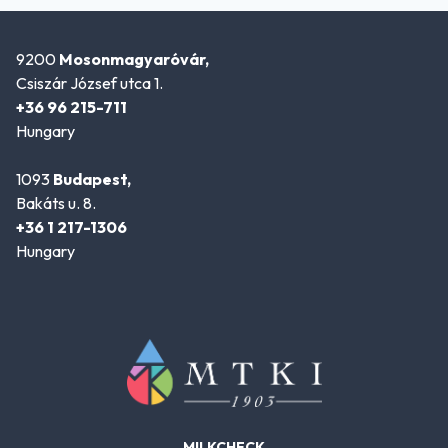
9200
Mosonmagyaróvár,
Csiszár József utca 1.
+36 96 215-711
Hungary
1093
Budapest,
Bakáts u. 8.
+36 1 217-1306
Hungary
MILKCHECK