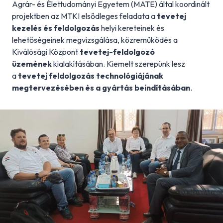
Agrár- és Élettudományi Egyetem (MATE) által koordinált
projektben az MTKI elsődleges feladata a
tevetej
kezelés és feldolgozás
helyi kereteinek és
lehetőségeinek megvizsgálása, közreműködés a
Kiválósági Központ
tevetej-feldolgozó
üzemének
kialakításában. Kiemelt szerepünk lesz
a
tevetej feldolgozás technológiájának
megtervezésében és a gyártás beindításában
.