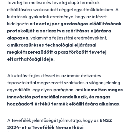
tevetej termelésre és tevetej alapú termékek
előállítására szakosodott céggel együttműködésben. A
kutatások gyakorlati eredménye, hogy az intézet
kidolgozta
a tevetej por gazdaságos előállításának
protokollját a porlasztva szárításos eljárásra
alapozva,
valamint a fejlesztési eredményeként,
a
mikroszűréses technológiai eljárással
megkétszereződött a pasztőrözött tevetej
eltarthatósági ideje.
A kutatás-fejlesztéssel és az immár évtizedes
tapasztalattal megszerzett szaktudás a világon jelenleg
egyedülálló, egy olyan iparágban, ami
kiemelten magas
innovációs potenciállal rendelkezik, és magas
hozzáadott értékű termék előállítására alkalmas
.
A tevefélék jelentőségét jól mutatja, hogy az
ENSZ
2024-et a Tevefélék Nemzetközi