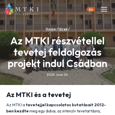
Skip
to
EN
content
Home
/
Hírek
/
Az MTKI részvétellel
tevetej feldolgozás
projekt indul Csádban
2024. June 24.
Az MTKI és a tevetej
Az MTKI a
tevetejjel kapcsolatos kutatásait 2012-
ben kezdte
meg egy dubai, az intenzív tevetartásra,