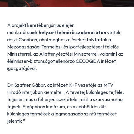
A projekt keretében június elején
munkatársaink
helyzetfelmérő szakmai úton
vettek
részt Csádban, ahol megbeszéléseket folytattak a
Mezőgazdasági Termelés- és Iparfejlesztésért felelős
Miniszterrel, az Állattenyésztési Miniszterrel, valamint az
élelmiszer-biztonságot ellenőrző CECOQDA intézet
igazgatójával.
Dr. Szafner Gábor, az intézet K+F vezetője az MTV
Híradó interjúban kiemelte: „A tevetej különleges tejféle,
teljesen más a fehérjeösszetétele, mint a szarvasmarha
tejnek. Európában kuriózum, és az ebből készült
különleges termékek a legmagasabb szintű terméket
jelentik.”