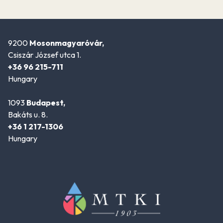
9200
Mosonmagyaróvár,
Csiszár József utca 1.
+36 96 215-711
Hungary
1093
Budapest,
Bakáts u. 8.
+36 1 217-1306
Hungary