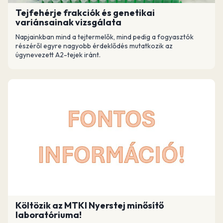
Tejfehérje frakciók és genetikai
variánsainak vizsgálata
Napjainkban mind a tejtermelők, mind pedig a fogyasztók
részéről egyre nagyobb érdeklődés mutatkozik az
úgynevezett A2-tejek iránt.
Költözik az MTKI Nyerstej minősítő
laboratóriuma!