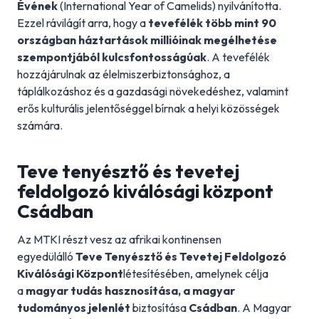
Évének
(International Year of Camelids) nyilvánította.
Ezzel rávilágít arra, hogy a
tevefélék több mint 90
országban háztartások millióinak megélhetése
szempontjából kulcsfontosságúak
. A tevefélék
hozzájárulnak az élelmiszerbiztonsághoz, a
táplálkozáshoz és a gazdasági növekedéshez, valamint
erős kulturális jelentőséggel bírnak a helyi közösségek
számára.
Teve tenyésztő és tevetej
feldolgozó kiválósági központ
Csádban
Az MTKI részt vesz az afrikai kontinensen
egyedülálló
Teve Tenyésztő és Tevetej Feldolgozó
Kiválósági Központ
létesítésében, amelynek célja
a
magyar tudás hasznosítása, a magyar
tudományos jelenlét
biztosítása
Csádban
. A Magyar