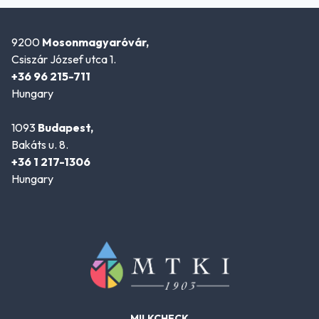
9200
Mosonmagyaróvár,
Csiszár József utca 1.
+36 96 215-711
Hungary
1093
Budapest,
Bakáts u. 8.
+36 1 217-1306
Hungary
MILKCHECK