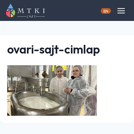
Skip
to
EN
content
ovari-sajt-cimlap