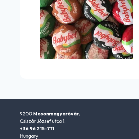
9200
Mosonmagyaróvár,
Csiszár József utca 1.
+36 96 215-711
Hungary