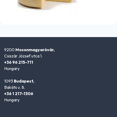
9200
Mosonmagyaróvár,
Csiszár József utca 1.
+36 96 215-711
Hungary
1093
Budapest,
Bakáts u. 8.
+36 1 217-1306
Hungary