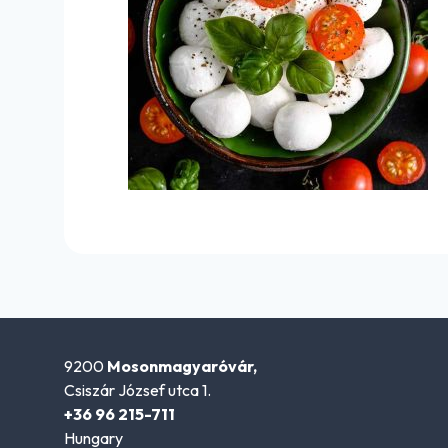
9200
Mosonmagyaróvár,
Csiszár József utca 1.
+36 96 215-711
Hungary