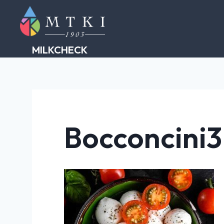
Skip
to
content
MILKCHECK
Bocconcini3