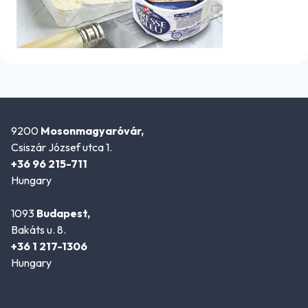
9200
Mosonmagyaróvár,
Csiszár József utca 1.
+36 96 215-711
Hungary
1093
Budapest,
Bakáts u. 8.
+36 1 217-1306
Hungary