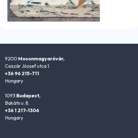
9200
Mosonmagyaróvár,
Csiszár József utca 1.
+36 96 215-711
Hungary
1093
Budapest,
Bakáts u. 8.
+36 1 217-1306
Hungary