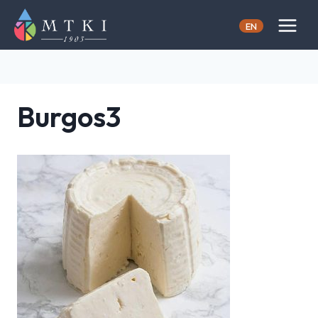
Skip
to
EN
content
Burgos3