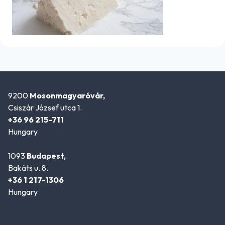
9200
Mosonmagyaróvár,
Csiszár József utca 1.
+36 96 215-711
Hungary
1093
Budapest,
Bakáts u. 8.
+36 1 217-1306
Hungary