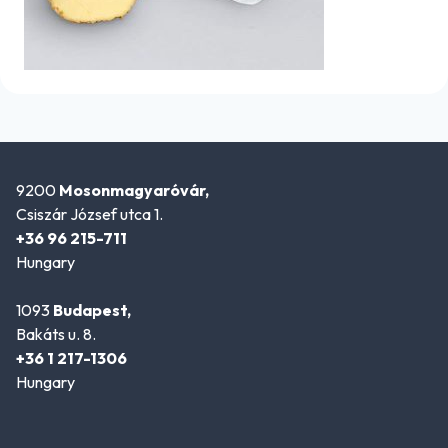
9200
Mosonmagyaróvár,
Csiszár József utca 1.
+36 96 215-711
Hungary
1093
Budapest,
Bakáts u. 8.
+36 1 217-1306
Hungary