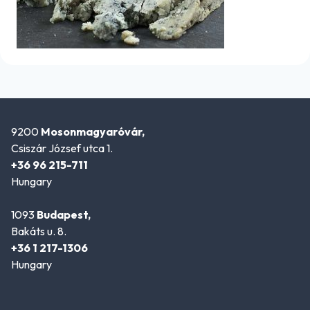
9200
Mosonmagyaróvár,
Csiszár József utca 1.
+36 96 215-711
Hungary
1093
Budapest,
Bakáts u. 8.
+36 1 217-1306
Hungary