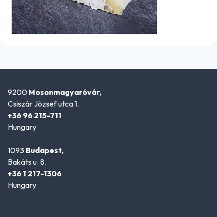
9200
Mosonmagyaróvár,
Csiszár József utca 1.
+36 96 215-711
Hungary
1093
Budapest,
Bakáts u. 8.
+36 1 217-1306
Hungary