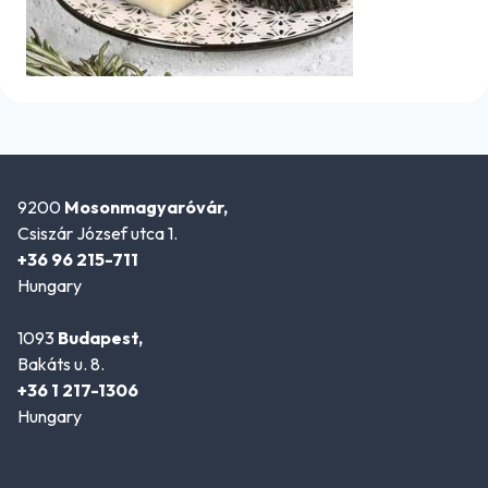
9200
Mosonmagyaróvár,
Csiszár József utca 1.
+36 96 215-711
Hungary
1093
Budapest,
Bakáts u. 8.
+36 1 217-1306
Hungary