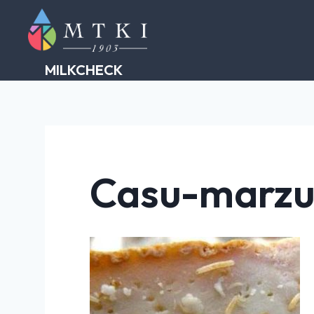
Skip
to
content
MILKCHECK
Casu-marzu