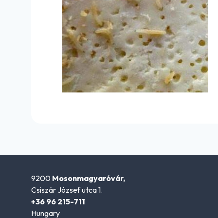
9200
Mosonmagyaróvár,
Csiszár József utca 1.
+36 96 215-711
Hungary