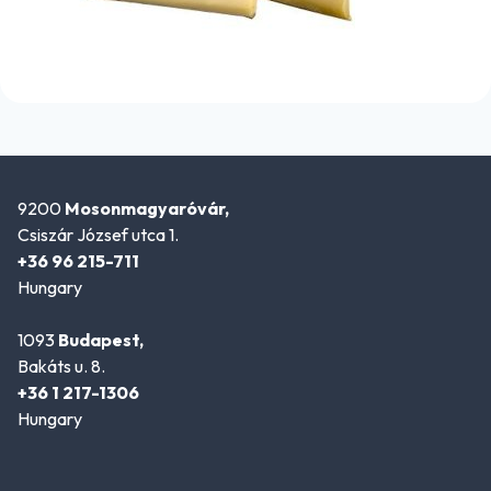
9200
Mosonmagyaróvár,
Csiszár József utca 1.
+36 96 215-711
Hungary
1093
Budapest,
Bakáts u. 8.
+36 1 217-1306
Hungary