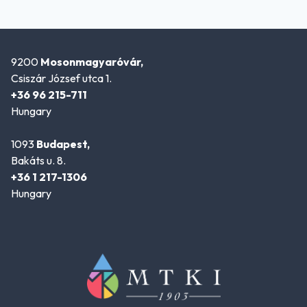
9200
Mosonmagyaróvár,
Csiszár József utca 1.
+36 96 215-711
Hungary
1093
Budapest,
Bakáts u. 8.
+36 1 217-1306
Hungary