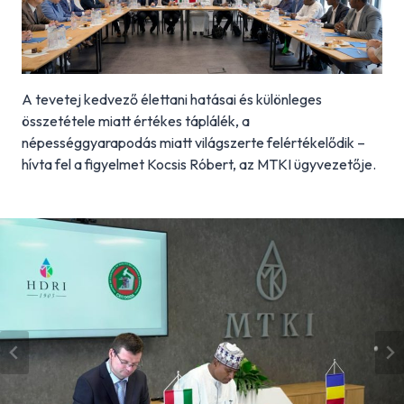
A tevetej kedvező élettani hatásai és különleges
összetétele miatt értékes táplálék, a
népességgyarapodás miatt világszerte felértékelődik –
hívta fel a figyelmet Kocsis Róbert, az MTKI ügyvezetője.