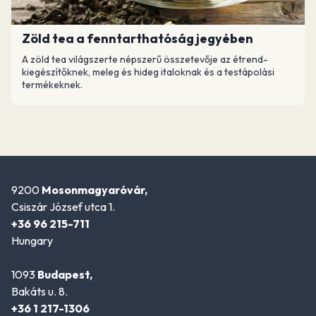
Zöld tea a fenntarthatóság jegyében
A zöld tea világszerte népszerű összetevője az étrend-
kiegészítőknek, meleg és hideg italoknak és a testápolási
termékeknek.
9200
Mosonmagyaróvár,
Csiszár József utca 1.
+36 96 215-711
Hungary
1093
Budapest,
Bakáts u. 8.
+36 1 217-1306