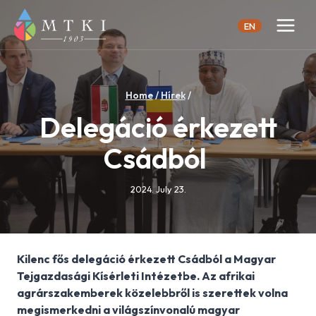
Skip
to
EN
content
Home
/
Hírek
/
Delegáció érkezett
Csádból
2024. July 23.
Kilenc fős delegáció érkezett Csádból a Magyar
Tejgazdasági Kísérleti Intézetbe. Az afrikai
agrárszakemberek közelebbről is szerettek volna
megismerkedni a világszínvonalú magyar