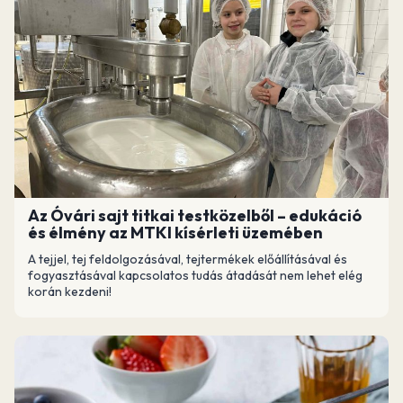
Az Óvári sajt titkai testközelből – edukáció
és élmény az MTKI kísérleti üzemében
A tejjel, tej feldolgozásával, tejtermékek előállításával és
fogyasztásával kapcsolatos tudás átadását nem lehet elég
korán kezdeni!