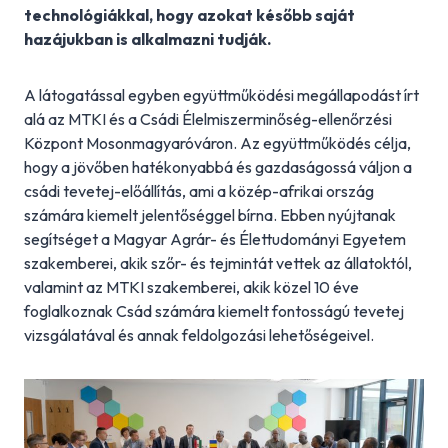
technológiákkal, hogy azokat később saját
hazájukban is alkalmazni tudják.
A látogatással egyben együttműködési megállapodást írt
alá az MTKI és a Csádi Élelmiszerminőség-ellenőrzési
Központ Mosonmagyaróváron. Az együttműködés célja,
hogy a jövőben hatékonyabbá és gazdaságossá váljon a
csádi tevetej-előállítás, ami a közép-afrikai ország
számára kiemelt jelentőséggel bírna. Ebben nyújtanak
segítséget a Magyar Agrár- és Élettudományi Egyetem
szakemberei, akik szőr- és tejmintát vettek az állatoktól,
valamint az MTKI szakemberei, akik közel 10 éve
foglalkoznak Csád számára kiemelt fontosságú tevetej
vizsgálatával és annak feldolgozási lehetőségeivel.