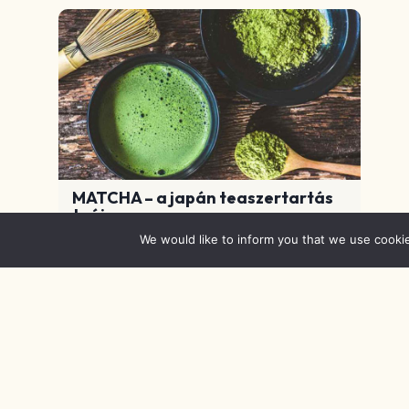
MATCHA – a japán teaszertartás
teája
We would like to inform you that we use cooki
A „legzöldebb zöld tea” az egyetlen tea,
amelyet vízzel elkeverve teljes egészében
megiszunk. Élénkzöld színét a magas
klorofilltartalomnak köszönheti.