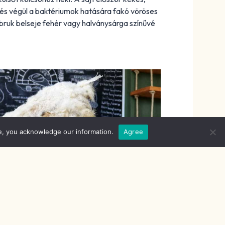
, és végül a baktériumok hatására fakó vöröses
 Obruk belseje fehér vagy halványsárga színűvé
e, you acknowledge our information.
Agree