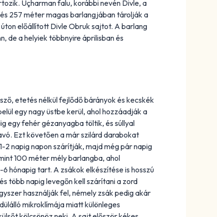
artozik. Üçharman falu, korábbi nevén Divle, a
y és 257 méter magas barlangjában tárolják a
ton előállított Divle Obruk sajtot. A barlang
n, de a helyiek többnyire áprilisban és
sző, etetés nélkül fejlődő bárányok és kecskék
 belül egy nagy üstbe kerül, ahol hozzáadják a
ig egy fehér gézanyagba töltik, és súllyal
a savó. Ezt követően a már szilárd darabokat
 1-2 napig napon szárítják, majd még pár napig
 mint 100 méter mély barlangba, ahol
 hónapig tart. A zsákok elkészítése is hosszú
s több napig levegőn kell szárítani a zord
gyszer használják fel, némely zsák pedig akár
yedülálló mikroklímája miatt különleges
ülsőt kölcsönöz neki. A sajt először kékes,