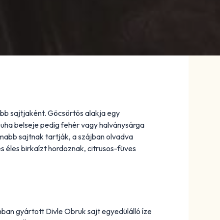
ább sajtjaként. Göcsörtös alakja egy
puha belseje pedig fehér vagy halványsárga
omabb sajtnak tartják, a szájban olvadva
és éles birkaízt hordoznak, citrusos-füves
n gyártott Divle Obruk sajt egyedülálló íze