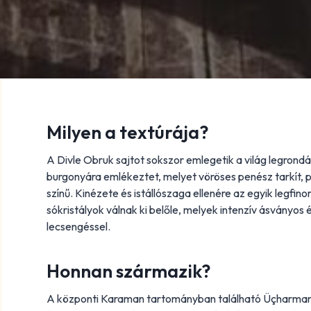
Milyen a textúrája?
A Divle Obruk sajtot sokszor emlegetik a világ legrond
burgonyára emlékeztet, melyet vöröses penész tarkít, 
színű. Kinézete és istállószaga ellenére az egyik legfin
sókristályok válnak ki belőle, melyek intenzív ásványos 
lecsengéssel.
Honnan származik?
A központi Karaman tartományban található Üçharmanba