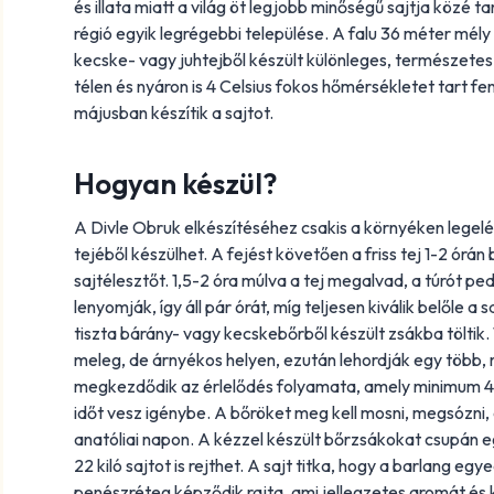
és illata miatt a világ öt legjobb minőségű sajtja közé t
régió egyik legrégebbi települése. A falu 36 méter mél
kecske- vagy juhtejből készült különleges, természetes ú
télen és nyáron is 4 Celsius fokos hőmérsékletet tart fen
májusban készítik a sajtot.
Hogyan készül?
A Divle Obruk elkészítéséhez csakis a környéken legelé
tejéből készülhet. A fejést követően a friss tej 1-2 órán
sajtélesztőt. 1,5-2 óra múlva a tej megalvad, a túrót ped
lenyomják, így áll pár órát, míg teljesen kiválik belőle 
tiszta bárány- vagy kecskebőrből készült zsákba töltik.
meleg, de árnyékos helyen, ezután lehordják egy több,
megkezdődik az érlelődés folyamata, amely minimum 4-6
időt vesz igénybe. A bőröket meg kell mosni, megsózni, é
anatóliai napon. A kézzel készült bőrzsákokat csupán e
22 kiló sajtot is rejthet. A sajt titka, hogy a barlang eg
penészréteg képződik rajta, ami jellegzetes aromát és k