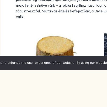
majd fehér színűvé válik – a rokfort sajthoz hasonlóan-
tónust vesz fel. Miután az érlelés befejeződik, a Divle
válik.
es to enhance the user experience of our website. By using our websit