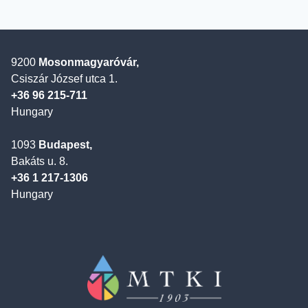
9200
Mosonmagyaróvár,
Csiszár József utca 1.
+36 96 215-711
Hungary
1093
Budapest,
Bakáts u. 8.
+36 1 217-1306
Hungary