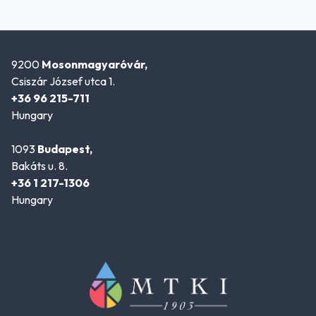
9200
Mosonmagyaróvár,
Csiszár József utca 1.
+36 96 215-711
Hungary
1093
Budapest,
Bakáts u. 8.
+36 1 217-1306
Hungary