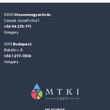
9200
Mosonmagyaróvár,
Csiszár József utca 1.
+36 96 215-711
Hungary
1093
Budapest,
Bakáts u. 8.
+36 1 217-1306
Hungary
MILKCHECK