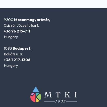
9200
Mosonmagyaróvár,
Csiszár József utca 1.
+36 96 215-711
Hungary
1093
Budapest,
Bakáts u. 8.
+36 1 217-1306
Hungary