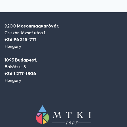
9200
Mosonmagyaróvár,
Csiszár József utca 1.
+36 96 215-711
Hungary
1093
Budapest,
Bakáts u. 8.
+36 1 217-1306
Hungary