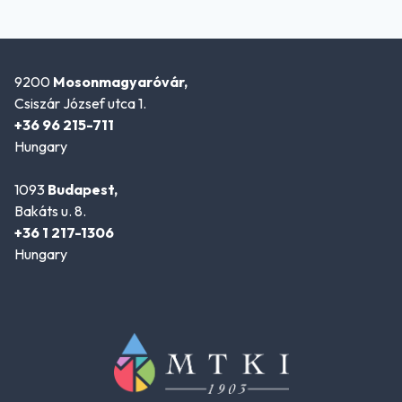
9200
Mosonmagyaróvár,
Csiszár József utca 1.
+36 96 215-711
Hungary
1093
Budapest,
Bakáts u. 8.
+36 1 217-1306
Hungary