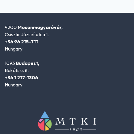
9200
Mosonmagyaróvár,
Csiszár József utca 1.
+36 96 215-711
Hungary
1093
Budapest,
Bakáts u. 8.
+36 1 217-1306
Hungary