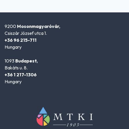
9200
Mosonmagyaróvár,
Csiszár József utca 1.
+36 96 215-711
Hungary
1093
Budapest,
Bakáts u. 8.
+36 1 217-1306
Hungary