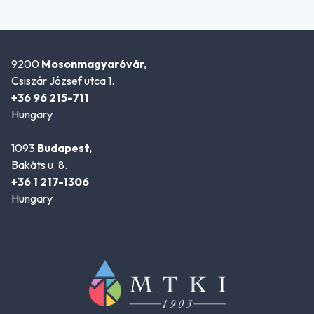
9200
Mosonmagyaróvár,
Csiszár József utca 1.
+36 96 215-711
Hungary
1093
Budapest,
Bakáts u. 8.
+36 1 217-1306
Hungary