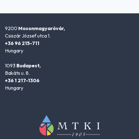
9200
Mosonmagyaróvár,
Csiszár József utca 1.
+36 96 215-711
Hungary
1093
Budapest,
Bakáts u. 8.
+36 1 217-1306
Hungary