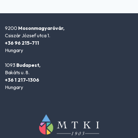
9200
Mosonmagyaróvár,
Csiszár József utca 1.
+36 96 215-711
Hungary
1093
Budapest,
Bakáts u. 8.
+36 1 217-1306
Hungary