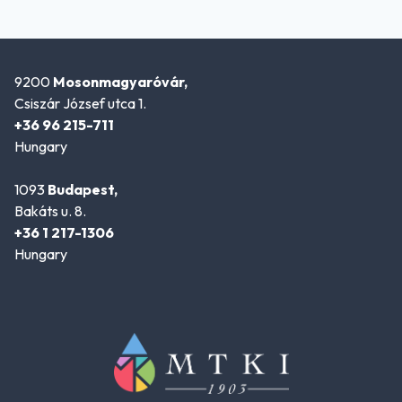
9200
Mosonmagyaróvár,
Csiszár József utca 1.
+36 96 215-711
Hungary
1093
Budapest,
Bakáts u. 8.
+36 1 217-1306
Hungary