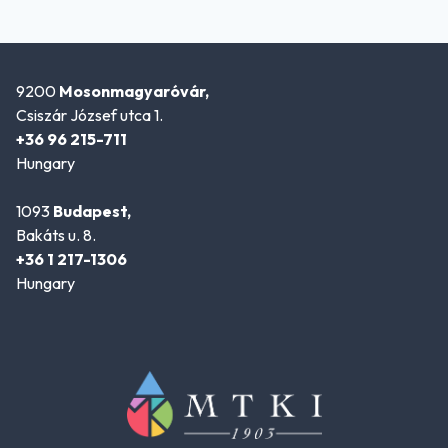
9200
Mosonmagyaróvár,
Csiszár József utca 1.
+36 96 215-711
Hungary
1093
Budapest,
Bakáts u. 8.
+36 1 217-1306
Hungary