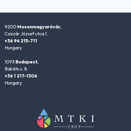
9200
Mosonmagyaróvár,
Csiszár József utca 1.
+36 96 215-711
Hungary
1093
Budapest,
Bakáts u. 8.
+36 1 217-1306
Hungary