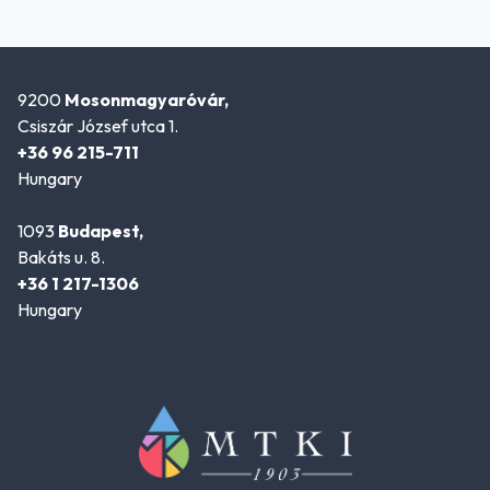
9200
Mosonmagyaróvár,
Csiszár József utca 1.
+36 96 215-711
Hungary
1093
Budapest,
Bakáts u. 8.
+36 1 217-1306
Hungary