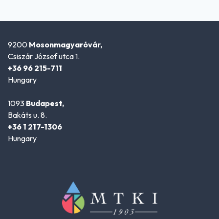
9200
Mosonmagyaróvár,
Csiszár József utca 1.
+36 96 215-711
Hungary
1093
Budapest,
Bakáts u. 8.
+36 1 217-1306
Hungary