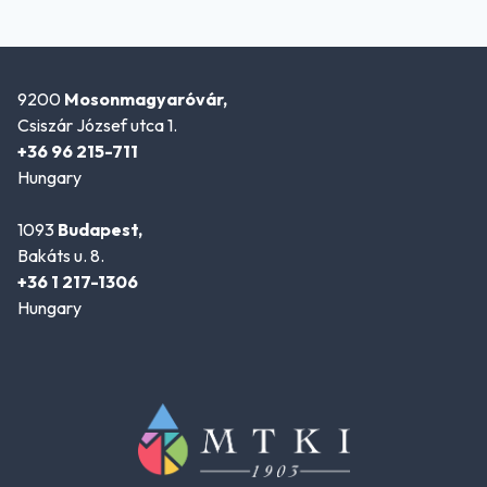
9200
Mosonmagyaróvár,
Csiszár József utca 1.
+36 96 215-711
Hungary
1093
Budapest,
Bakáts u. 8.
+36 1 217-1306
Hungary