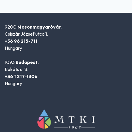
9200
Mosonmagyaróvár,
Csiszár József utca 1.
+36 96 215-711
Hungary
1093
Budapest,
Bakáts u. 8.
+36 1 217-1306
Hungary