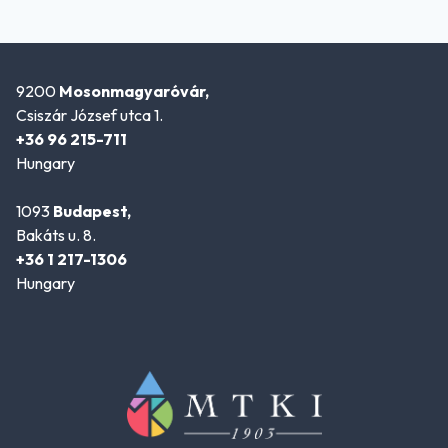
9200
Mosonmagyaróvár,
Csiszár József utca 1.
+36 96 215-711
Hungary
1093
Budapest,
Bakáts u. 8.
+36 1 217-1306
Hungary