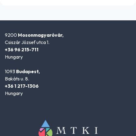
9200
Mosonmagyaróvár,
Csiszár József utca 1.
+36 96 215-711
Hungary
1093
Budapest,
Bakáts u. 8.
+36 1 217-1306
Hungary